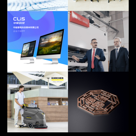
技术领先的储能产品......
家累积近三十年实际设计......
德国凯驰清洁系统 —
瑞腾鑫餐饮全案设计
苏州广告公司
提案
Kärcher是全球领先的清洁技术
***餐饮管理服务（苏州）有限
供应商。1935年公司成立，
公司是一家集政府、学校、企
Kärcher拥有高压、超高压清洗
事业单位、工厂、商业、配送
机、真空和蒸汽清洗......
管理服务、餐饮服务等（......