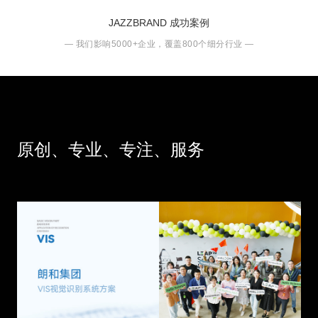
JAZZBRAND 成功案例
— 我们影响5000+企业，覆盖800个细分行业 —
赫力昂-惠氏制药有限
朗和集团
公司活动策划
朗和是一家致力于为生物制药
惠氏公司是世界上以研究为基
工业提供洁净技术解决方案的
原创、专业、专注、服务
础的大型制药和保健品公司之
专业性公司，专注于为生物制
一，惠氏制药有限公司是美国
药工业洁净室、实验室等......
惠氏在中国苏州于1991年......
苏州公司宣传PPT设
迎阳无纺机械 — 画册
计-中能科技
设计
CLIS中能科技——中国领先锂
江苏迎阳无纺机械有限公司是
电储能系统集成服务商；致力
国内非织造（无纺）设备专业
于为全球客户提供性能卓越，
的制造商,创建于1992年，是一