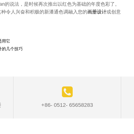
iseman的说法，是时候再次推出以红色为基础的年度色彩了。
这种令人兴奋和积极的新潘通色调融入您的
画册设计
或创意
适用它
计的几个技巧
楼
+86- 0512- 65658283